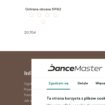
Ochrana obcasa 59162
20,70zł
Informacje
Moje kont
Zgadzam się
Detale
Więcej
Ogólne warunki
Moje konto
Prywatność GDPR
Historia zamówie
Transport
Newsletter
Ta strona korzysta z plików coo
Jak zapłacić