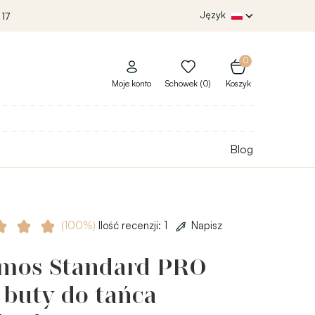
Język
 17
0
Moje konto
Schowek (0)
Koszyk
Blog
(100%)
Ilość recenzji: 1
Napisz
os Standard PRO
 buty do tańca