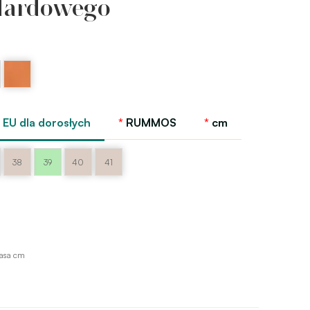
dardowego
y
Brązowy
tan
satin
os
Rummos
EU dla dorosłych
RUMMOS
cm
38
39
40
41
asa cm