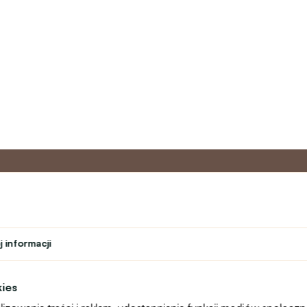
o
Program
Obsługa 
partnerski
 informacji
Kontakt
ń
Program lojalnościowy
text_faq
Program nauczyciela
Reklamacje
kies
Studenci
Mapa witryny