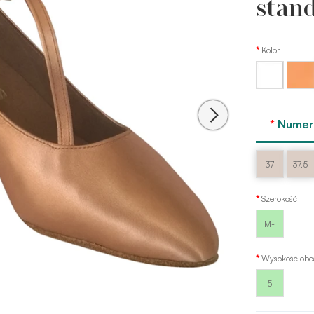
stan
Kolor
Brązow
Biały
flesh
satin
Rumm
Numer 
37
37,5
Szerokość
M-
Wysokość obc
5