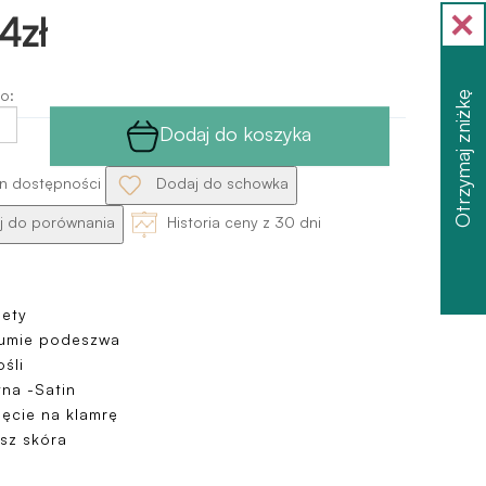
4zł
o:
Otrzymaj zniżkę
Dodaj do koszyka
n dostępności
Dodaj do schowka
 do porównania
Historia ceny z 30 dni
iety
umie podeszwa
śli
yna -Satin
ięcie na klamrę
sz skóra