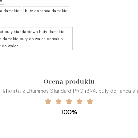
ie
ca damskie
buty do tańca damskie
iet buty standardowe buty damskie
go damskie buty do walca damskie
y do walca
Ocena produktu
„Rummos Standard PRO r394, buty do tańca s
 klienta z
100%