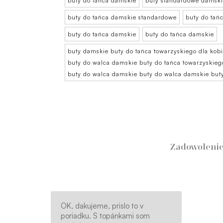
buty do tańca damskie
buty standardowe damsk
buty do tańca damskie standardowe
buty do tań
buty do tańca damskie
buty do tańca damskie
buty damskie buty do tańca towarzyskiego dla kob
buty do walca damskie buty do tańca towarzyskie
buty do walca damskie buty do walca damskie but
Zadowolenie
OK, dakujeme, prislo to v
poriadku. S topánkami som