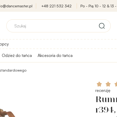
nfo@dancemaster.pl
+48 221 532 342
Po - Pią 10 - 12 & 13 -
opcy
Odzież do tańca
Akcesoria do tańca
 standardowego
recenzję
Rumm
r394,