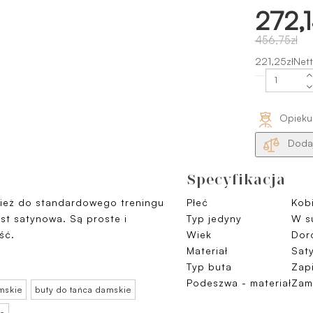
272,1
456,75zł
221,25złNett
Opieku
Dodaj
Specyfikacja
ież do standardowego treningu
Płeć
Kob
st satynowa. Są proste i
Typ jedyny
W s
ść.
Wiek
Doro
Materiał
Sat
Typ buta
Zap
Podeszwa - materiał
Zam
mskie
buty do tańca damskie