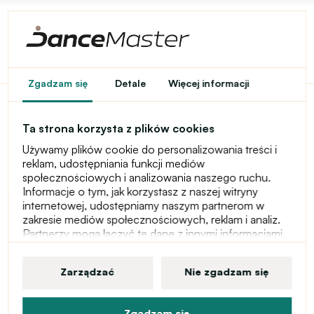
Zgadzam się
Detale
Więcej informacji
Misti 2,długa spódnica
Ta strona korzysta z plików cookies
Używamy plików cookie do personalizowania treści i
reklam, udostępniania funkcji mediów
społecznościowych i analizowania naszego ruchu.
Informacje o tym, jak korzystasz z naszej witryny
internetowej, udostępniamy naszym partnerom w
zakresie mediów społecznościowych, reklam i analiz.
Partnerzy mogą łączyć te dane z innymi informacjami,
które im przekazałeś lub uzyskałeś w wyniku
korzystania przez Ciebie z ich usług. Więcej informacji
Zarządzać
Nie zgadzam się
na temat plików cookie, praw użytkownika i prawa do
wycofania zgody znajdziesz w naszym oświadczeniu o
ochronie prywatności.
Zgadzam się