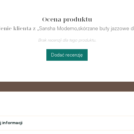
Ocena produktu
„Sansha Moderno,skórzane buty jazzowe dl
enie klienta z
Brak recenzji dla tego produktu.
Dodać recenzję
o
Program
Obsługa 
partnerski
 informacji
Kontakt
ń
Program lojalnościowy
text_faq