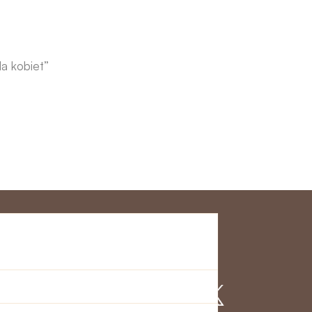
a kobiet”
klienta
Dołącz do nas