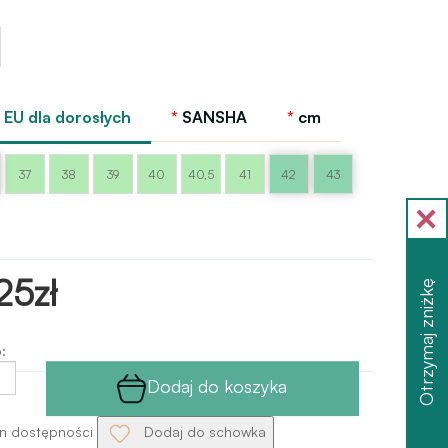
EU dla dorosłych
SANSHA
cm
37
38
39
40
40,5
41
42
43
25zł
Otrzymaj zniżkę
:
Dodaj do koszyka
n dostępności
Dodaj do schowka