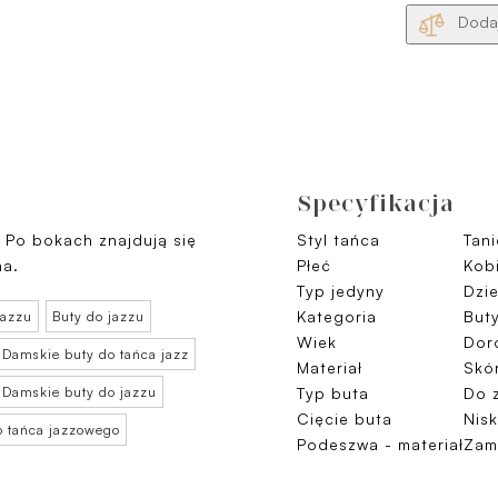
Dodaj
Specyfikacja
 Po bokach znajdują się
Styl tańca
Tani
na.
Płeć
Kob
Typ jedyny
Dzi
Kategoria
But
jazzu
Buty do jazzu
Wiek
Doro
Damskie buty do tańca jazz
Materiał
Skó
Damskie buty do jazzu
Typ buta
Do 
Cięcie buta
Nisk
o tańca jazzowego
Podeszwa - materiał
Zam