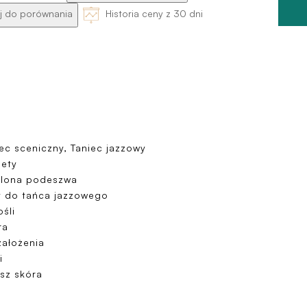
 do porównania
Historia ceny z 30 dni
ec sceniczny, Taniec jazzowy
iety
elona podeszwa
y do tańca jazzowego
śli
ra
założenia
i
sz skóra