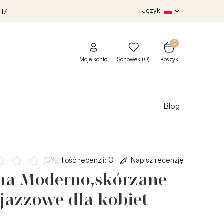
Język
 17
0
Moje konto
Schowek (0)
Koszyk
Blog
(0%)
Ilość recenzji: 0
Napisz recenzję
ha Moderno,skórzane
jazzowe dla kobiet