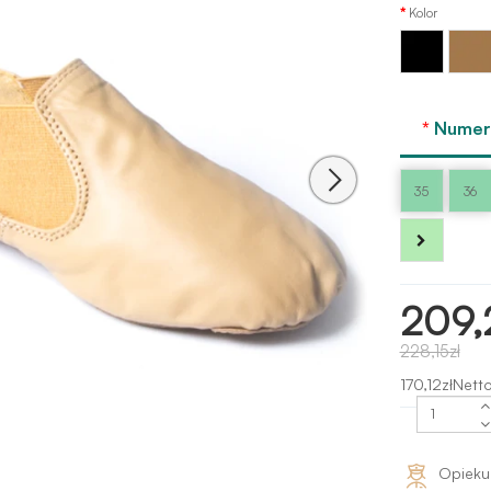
Kolor
Ciało
Czarny
tan
Sansha
Numer 
35
36
209,
228,15zł
170,12złNetto
Opieku