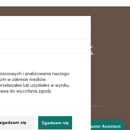
klienta
Dołącz do nas
nościowych i analizowania naszego
erom w zakresie mediów
przekazałeś lub uzyskałeś w wyniku
 prawa do wycofania zgody
 zgadzam się
Zgadzam się
DanceMaster Assistant