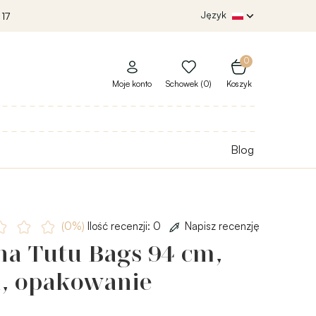
Język
 17
0
Moje konto
Schowek (0)
Koszyk
Blog
(0%)
Ilość recenzji: 0
Napisz recenzję
ha Tutu Bags 94 cm,
a, opakowanie