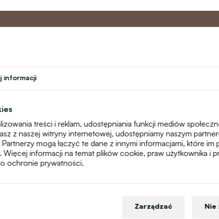
o
Program
Obsługa 
partnerski
 informacji
Kontakt
ń
Program lojalnościowy
text_faq
Program nauczyciela
Reklamacje
kies
Studenci
Mapa witryny
izowania treści i reklam, udostępniania funkcji mediów społecz
Teatr
stasz z naszej witryny internetowej, udostępniamy naszym partn
 Partnerzy mogą łączyć te dane z innymi informacjami, które im 
g. Więcej informacji na temat plików cookie, praw użytkownika i
o ochronie prywatności.
Zarządzać
Nie