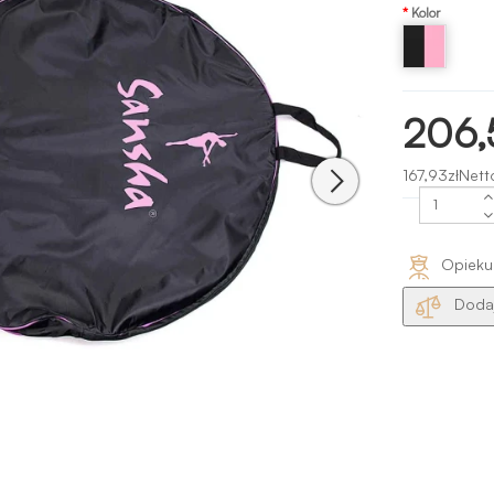
Kolor
Czarny/różowy
206,
167,93złNett
Opieku
Dodaj