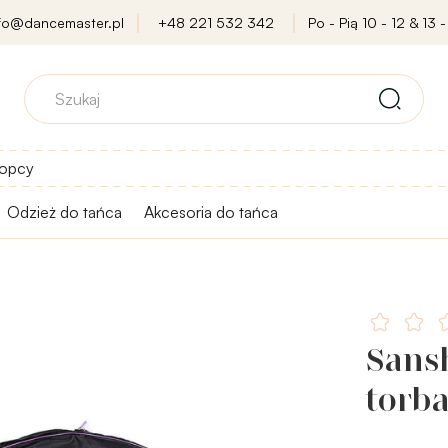
nfo@dancemaster.pl
+48 221 532 342
Po - Pią 10 - 12 & 13 -
opcy
Odzież do tańca
Akcesoria do tańca
Sans
torb