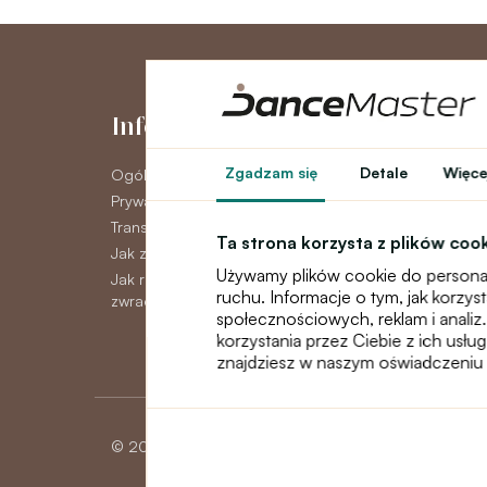
Informacje
Moje kont
Zgadzam się
Detale
Więcej
Ogólne warunki
Moje konto
Prywatność GDPR
Historia zamówie
Transport
Newsletter
Ta strona korzysta z plików coo
Jak zapłacić
Używamy plików cookie do personal
Jak reklamować, wymieniać lub
ruchu. Informacje o tym, jak korzy
zwracać towar
społecznościowych, reklam i analiz.
korzystania przez Ciebie z ich usłu
znajdziesz w naszym oświadczeniu 
© 2026 Dancemaster