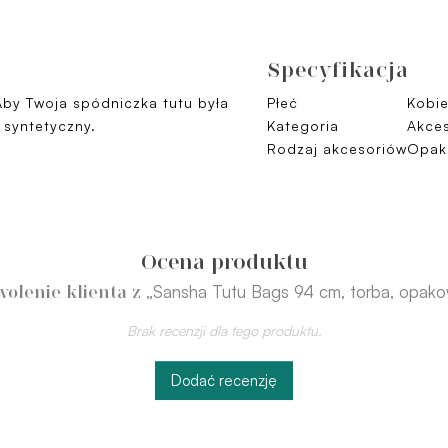
Specyfikacja
by Twoja spódniczka tutu była
Płeć
Kobie
 syntetyczny.
Kategoria
Akces
Rodzaj akcesoriów
Opak
Ocena produktu
„Sansha Tutu Bags 94 cm, torba, opako
olenie klienta z
Brak recenzji dla tego produktu.
Dodać recenzję