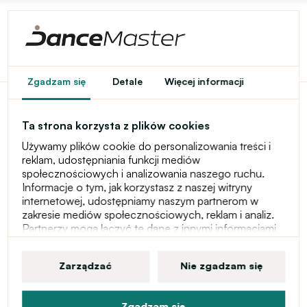
Zgadzam się
Detale
Więcej informacji
Skazz King, sneakersy dla
Ta strona korzysta z plików cookies
dzieci
Używamy plików cookie do personalizowania treści i
reklam, udostępniania funkcji mediów
społecznościowych i analizowania naszego ruchu.
Informacje o tym, jak korzystasz z naszej witryny
internetowej, udostępniamy naszym partnerom w
zakresie mediów społecznościowych, reklam i analiz.
Partnerzy mogą łączyć te dane z innymi informacjami,
które im przekazałeś lub uzyskałeś w wyniku
korzystania przez Ciebie z ich usług. Więcej informacji
Zarządzać
Nie zgadzam się
na temat plików cookie, praw użytkownika i prawa do
wycofania zgody znajdziesz w naszym oświadczeniu o
ochronie prywatności.
Zgadzam się