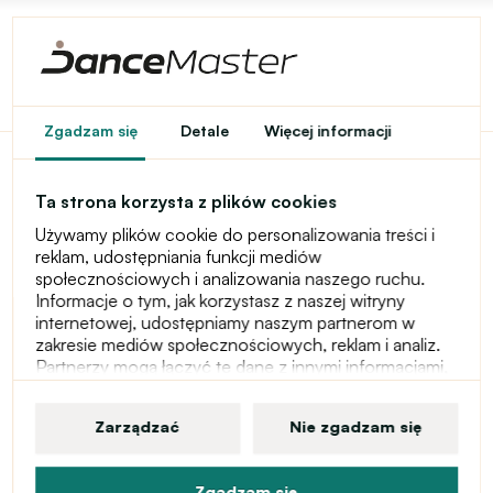
Zgadzam się
Detale
Więcej informacji
Skazz Flight PU, sneakery
Ta strona korzysta z plików cookies
dziecięce
Używamy plików cookie do personalizowania treści i
reklam, udostępniania funkcji mediów
społecznościowych i analizowania naszego ruchu.
Informacje o tym, jak korzystasz z naszej witryny
internetowej, udostępniamy naszym partnerom w
zakresie mediów społecznościowych, reklam i analiz.
Partnerzy mogą łączyć te dane z innymi informacjami,
które im przekazałeś lub uzyskałeś w wyniku
korzystania przez Ciebie z ich usług. Więcej informacji
Zarządzać
Nie zgadzam się
na temat plików cookie, praw użytkownika i prawa do
wycofania zgody znajdziesz w naszym oświadczeniu o
ochronie prywatności.
Zgadzam się