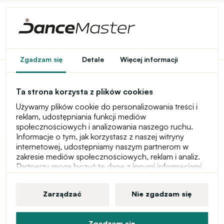
Zgadzam się
Detale
Więcej informacji
So Danca osłona ochronna
Ta strona korzysta z plików cookies
na palce
Używamy plików cookie do personalizowania treści i
reklam, udostępniania funkcji mediów
społecznościowych i analizowania naszego ruchu.
Informacje o tym, jak korzystasz z naszej witryny
internetowej, udostępniamy naszym partnerom w
zakresie mediów społecznościowych, reklam i analiz.
Partnerzy mogą łączyć te dane z innymi informacjami,
które im przekazałeś lub uzyskałeś w wyniku
korzystania przez Ciebie z ich usług. Więcej informacji
Zarządzać
Nie zgadzam się
na temat plików cookie, praw użytkownika i prawa do
wycofania zgody znajdziesz w naszym oświadczeniu o
ochronie prywatności.
Zgadzam się