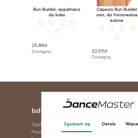
Bun Builder, wypełniacz
Capezio Bun Builder
do koka
mini, do formowania
koków
25,88zł
22,05zł
Dostępny
Dostępny
Informacje
Moje kont
Zgadzam się
Detale
Więcej
Ogólne warunki
Moje konto
Prywatność GDPR
Historia zamówie