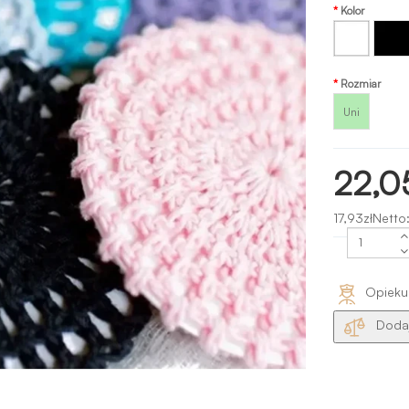
Kolor
Biały
Czarny
Rozmiar
Uni
22,0
17,93złNetto
Opieku
Dodaj