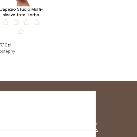
Capezio Studio Multi-
sleeve tote, torba
7,10zł
ostępny
klienta
Dołącz do nas