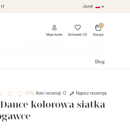
Język
 17
0
Moje konto
Schowek (0)
Koszyk
Blog
(0%)
Ilość recenzji: 0
Napisz recenzję
 Dance kolorowa siatka
ogawce