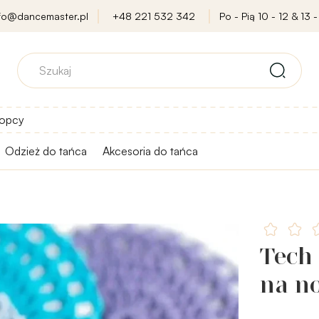
nfo@dancemaster.pl
+48 221 532 342
Po - Pią 10 - 12 & 13 -
opcy
Odzież do tańca
Akcesoria do tańca
Tech
na n