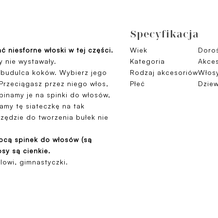
Specyfikacja
 niesforne włoski w tej części.
Wiek
Doroś
 nie wystawały.
Kategoria
Akces
- budulca koków. Wybierz jego
Rodzaj akcesoriów
Włosy
Przeciągasz przez niego włos,
Płeć
Dzie
pinamy je na spinki do włosów,
amy tę siateczkę na tak
rzędzie do tworzenia bułek nie
ocą spinek do włosów (są
osy są cienkie.
lowi, gimnastyczki.