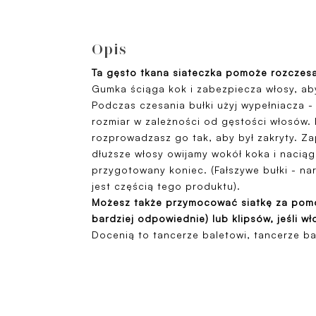
Opis
Ta gęsto tkana siateczka pomoże rozczesać
Gumka ściąga kok i zabezpiecza włosy, aby
Podczas czesania bułki użyj wypełniacza 
rozmiar w zależności od gęstości włosów. 
rozprowadzasz go tak, aby był zakryty. Za
dłuższe włosy owijamy wokół koka i naciąg
przygotowany koniec. (Fałszywe bułki - na
jest częścią tego produktu).
Możesz także przymocować siatkę za pom
bardziej
odpowiednie) lub klipsów, jeśli wł
Docenią to tancerze baletowi, tancerze ba