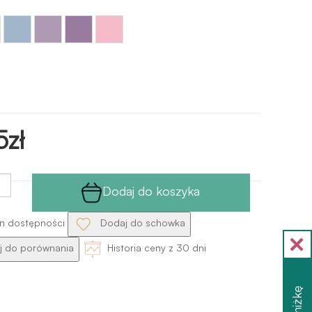
Niebieski
Fioletowy
Fioletowy
Różowy
- light
- lila
-
- light
blue
lavender
pink
5zł
:
Dodaj do koszyka
n dostępności
Dodaj do schowka
 do porównania
Historia ceny z 30 dni