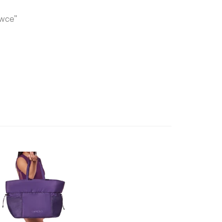
awce”