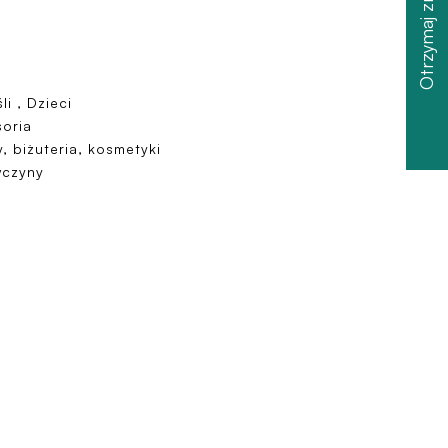
Otrzymaj zniżkę
li , Dzieci
oria
, biżuteria, kosmetyki
wczyny