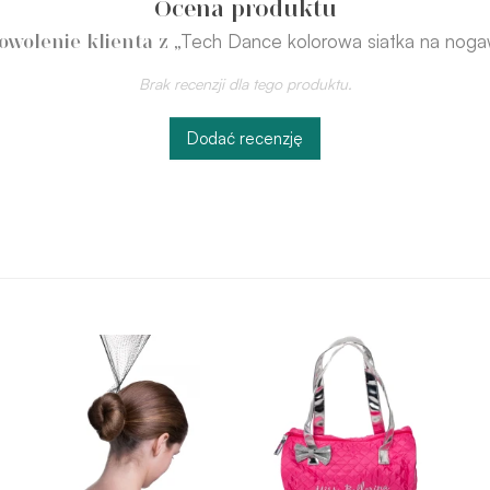
Ocena produktu
„Tech Dance kolorowa siatka na nog
owolenie klienta z
Brak recenzji dla tego produktu.
Dodać recenzję