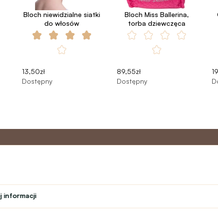
Bloch niewidzialne siatki
Bloch Miss Ballerina,
do włosów
torba dziewczęca
13,50zł
89,55zł
19
Dostępny
Dostępny
D
o
Program
Obsługa 
partnerski
 informacji
Kontakt
ń
Program lojalnościowy
text_faq