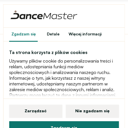
Zgadzam się
Detale
Więcej informacji
Tech dance, kruszona żywica
Ta strona korzysta z plików cookies
500g w wiadrze
Używamy plików cookie do personalizowania treści i
reklam, udostępniania funkcji mediów
społecznościowych i analizowania naszego ruchu.
Informacje o tym, jak korzystasz z naszej witryny
internetowej, udostępniamy naszym partnerom w
zakresie mediów społecznościowych, reklam i analiz.
Partnerzy mogą łączyć te dane z innymi informacjami,
które im przekazałeś lub uzyskałeś w wyniku
korzystania przez Ciebie z ich usług. Więcej informacji
Zarządzać
Nie zgadzam się
na temat plików cookie, praw użytkownika i prawa do
wycofania zgody znajdziesz w naszym oświadczeniu o
ochronie prywatności.
Zgadzam się