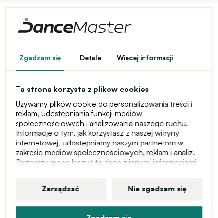
Zgadzam się
Detale
Więcej informacji
Mały separator palców
Ta strona korzysta z plików cookies
Używamy plików cookie do personalizowania treści i
reklam, udostępniania funkcji mediów
społecznościowych i analizowania naszego ruchu.
Informacje o tym, jak korzystasz z naszej witryny
internetowej, udostępniamy naszym partnerom w
zakresie mediów społecznościowych, reklam i analiz.
Partnerzy mogą łączyć te dane z innymi informacjami,
które im przekazałeś lub uzyskałeś w wyniku
korzystania przez Ciebie z ich usług. Więcej informacji
Zarządzać
Nie zgadzam się
na temat plików cookie, praw użytkownika i prawa do
wycofania zgody znajdziesz w naszym oświadczeniu o
ochronie prywatności.
Zgadzam się