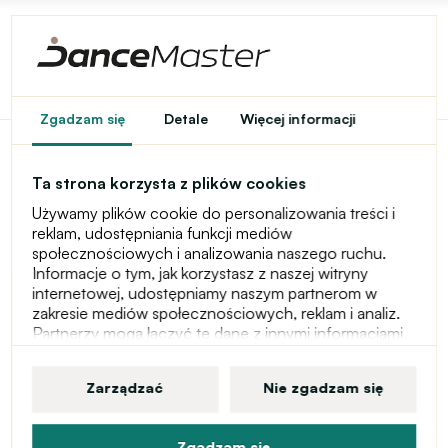
Zgadzam się
Detale
Więcej informacji
Bloch ETU FLEX, pointy do
Ta strona korzysta z plików cookies
baletu
Używamy plików cookie do personalizowania treści i
reklam, udostępniania funkcji mediów
społecznościowych i analizowania naszego ruchu.
Informacje o tym, jak korzystasz z naszej witryny
internetowej, udostępniamy naszym partnerom w
zakresie mediów społecznościowych, reklam i analiz.
Partnerzy mogą łączyć te dane z innymi informacjami,
które im przekazałeś lub uzyskałeś w wyniku
korzystania przez Ciebie z ich usług. Więcej informacji
Zarządzać
Nie zgadzam się
na temat plików cookie, praw użytkownika i prawa do
wycofania zgody znajdziesz w naszym oświadczeniu o
ochronie prywatności.
Zgadzam się