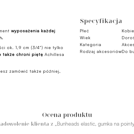
Specyfikacja
ement
wyposażenia każdej
Płeć
Kobie
h.
Wiek
Doroś
Kategoria
Akces
ci ok. 1,9 cm (3/4") nie tylko
Rodzaj akcesoriów
Do bu
e także chroni piętę
Achillesa
żesz zamówić także później,
Ocena produktu
„Bunheads elastic, gumka na point
adowolenie klienta z