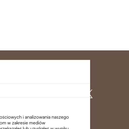
klienta
Dołącz do nas
nościowych i analizowania naszego
erom w zakresie mediów
przekazałeś lub uzyskałeś w wyniku