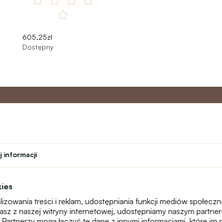
605,25zł
Dostępny
o
Program
Obsługa 
partnerski
 informacji
Kontakt
ń
Program lojalnościowy
text_faq
Program nauczyciela
Reklamacje
kies
Studenci
Mapa witryny
izowania treści i reklam, udostępniania funkcji mediów społecz
Teatr
stasz z naszej witryny internetowej, udostępniamy naszym partn
 Partnerzy mogą łączyć te dane z innymi informacjami, które im 