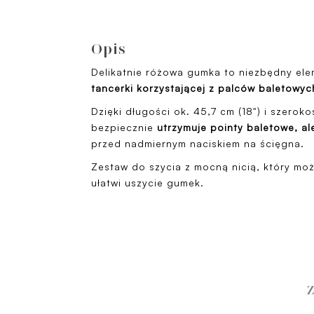
Opis
Delikatnie różowa gumka to niezbędny el
tancerki korzystającej z palców baletowyc
Dzięki długości ok. 45,7 cm (18") i szerokoś
bezpiecznie
utrzymuje pointy
baletowe, al
przed nadmiernym naciskiem na ścięgna.
Zestaw do szycia z mocną nicią, który mo
ułatwi uszycie gumek.
Z