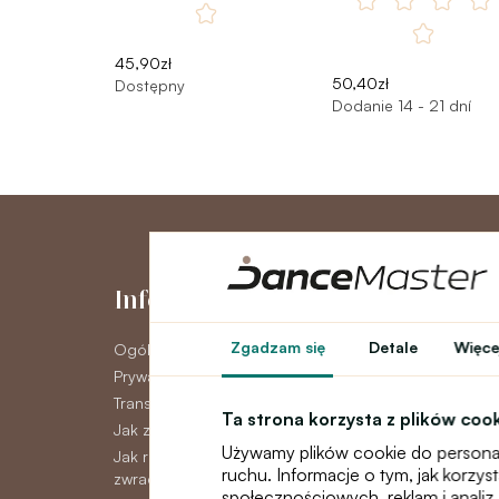
45,90zł
50,40zł
Dostępny
Dodanie 14 - 21 dní
Informacje
Moje kont
Zgadzam się
Detale
Więcej
Ogólne warunki
Moje konto
Prywatność GDPR
Historia zamówie
Transport
Newsletter
Ta strona korzysta z plików coo
Jak zapłacić
Używamy plików cookie do personal
Jak reklamować, wymieniać lub
ruchu. Informacje o tym, jak korzy
zwracać towar
społecznościowych, reklam i analiz.