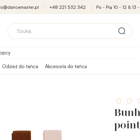
nfo@dancemaster.pl
+48 221 532 342
Po - Pią 10 - 12 & 13 -
opcy
Odzież do tańca
Akcesoria do tańca
Bunh
poin