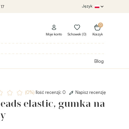
Język
 17
0
Moje konto
Schowek (0)
Koszyk
Blog
(0%)
Ilość recenzji: 0
Napisz recenzję
eads elastic, gumka na
ty