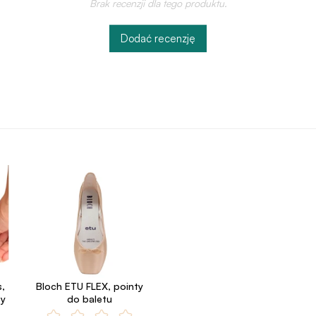
Brak recenzji dla tego produktu.
Dodać recenzję
s,
Bloch ETU FLEX, pointy
ty
do baletu