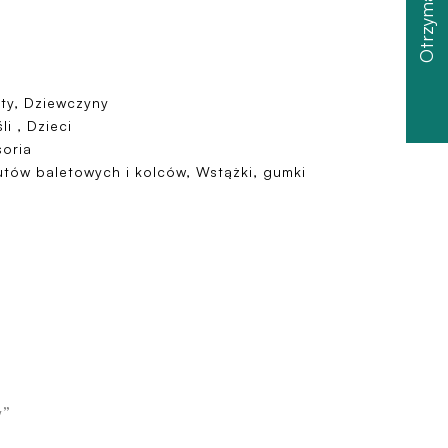
ty, Dziewczyny
li , Dzieci
oria
tów baletowych i kolców, Wstążki, gumki
y”