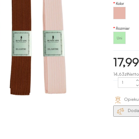
Kolor
Różowo-
pink
Rozmiar
Uni
17,99
14,63złNetto
Opieku
Dodaj