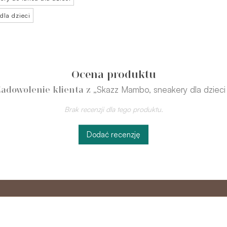
dla dzieci
Ocena produktu
„Skazz Mambo, sneakery dla dzieci
Zadowolenie klienta z
Brak recenzji dla tego produktu.
Dodać recenzję