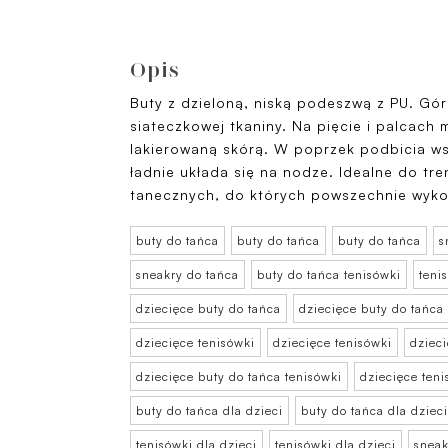
Opis
Buty z dzieloną, niską podeszwą z PU. Gó
siateczkowej tkaniny. Na pięcie i palcach 
lakierowaną skórą. W poprzek podbicia ws
ładnie układa się na nodze. Idealne do tr
tanecznych, do których powszechnie wykor
buty do tańca
buty do tańca
buty do tańca
s
sneakry do tańca
buty do tańca tenisówki
teni
dziecięce buty do tańca
dziecięce buty do tańca
dziecięce tenisówki
dziecięce tenisówki
dziec
dziecięce buty do tańca tenisówki
dziecięce teni
buty do tańca dla dzieci
buty do tańca dla dzieci
tenisówki dla dzieci
tenisówki dla dzieci
sneak