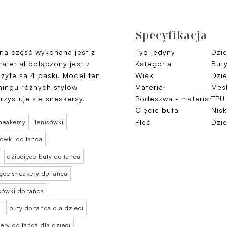
Specyfikacja
rna część wykonana jest z
Typ jedyny
Dzi
materiał połączony jest z
Kategoria
But
zyte są 4 paski. Model ten
Wiek
Dzie
eningu różnych stylów
Materiał
Mes
zystuje się sneakersy.
Podeszwa - materiał
TPU
Cięcie buta
Nisk
Płeć
Dzi
neakersy
tenisówki
sówki do tańca
dziecięce buty do tańca
ięce sneakery do tańca
sówki do tańca
buty do tańca dla dzieci
ery do tańca dla dzieci