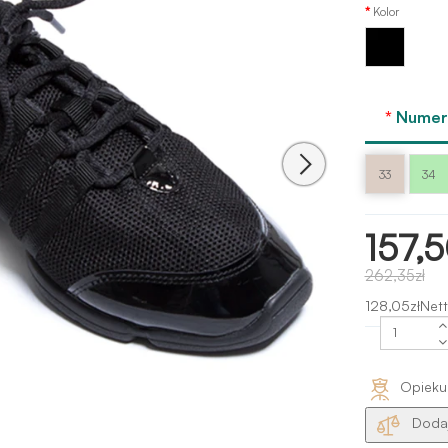
Kolor
Czarny
Numer 
33
34
157,5
262,35zł
128,05złNett
Opieku
Dodaj