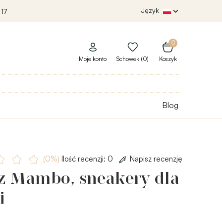
Język
 17
0
Moje konto
Schowek (0)
Koszyk
Blog
(0%)
Ilość recenzji: 0
Napisz recenzję
z Mambo, sneakery dla
i