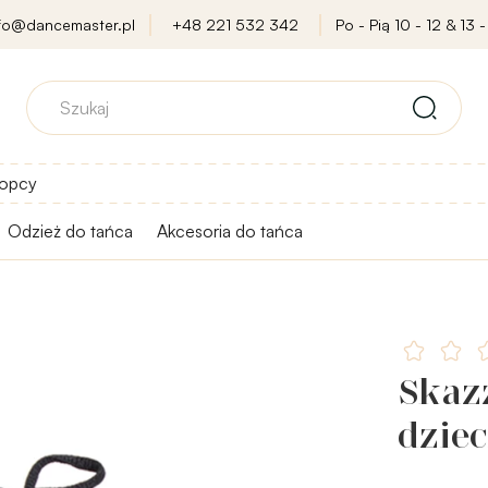
nfo@dancemaster.pl
+48 221 532 342
Po - Pią 10 - 12 & 13 -
opcy
Odzież do tańca
Akcesoria do tańca
Skaz
dziec