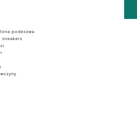
elona podeszwa
y sneakers
ci
h
i
ewczyny