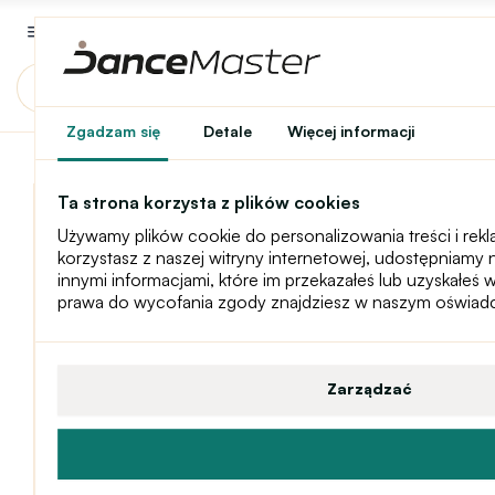
Valentine
Zgadzam się
Detale
Więcej informacji
Ta strona korzysta z plików cookies
Informacje
Używamy plików cookie do personalizowania treści i rek
korzystasz z naszej witryny internetowej, udostępniamy
Ogólne warunki
innymi informacjami, które im przekazałeś lub uzyskałeś 
prawa do wycofania zgody znajdziesz w naszym oświadc
Prywatność GDPR
Transport
Zarządzać
Jak zapłacić